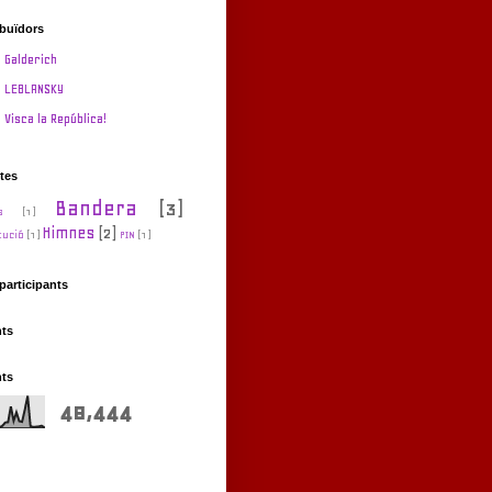
ibuïdors
Galderich
LEBLANSKY
Visca la República!
tes
Bandera
(3)
s
(1)
Himnes
(2)
tució
(1)
PIN
(1)
participants
nts
nts
48,444