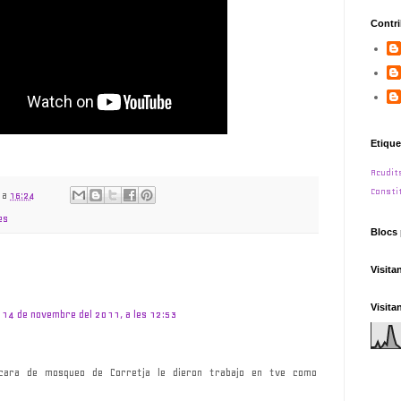
Contr
Etique
Acudit
Consti
a
16:24
es
Blocs 
Visita
Visita
14 de novembre del 2011, a les 12:53
cara de mosqueo de Corretja le dieron trabajo en tve como