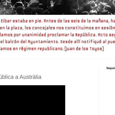
Eibar estaba en pie. Antes de las seis de la mañana, h
n la plaza, los concejales nos constituimos en sesión
damos por unanimidad proclamar la República. Acto seg
el balcón del Ayuntamiento. Desde allí notifiqué al pue
amos en régimen republicano. [Juan de los Toyos]
Segui
blica a Austràlia