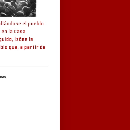
allándose el pueblo
 en la Casa
uido, izóse la
blo que, a partir de
dors